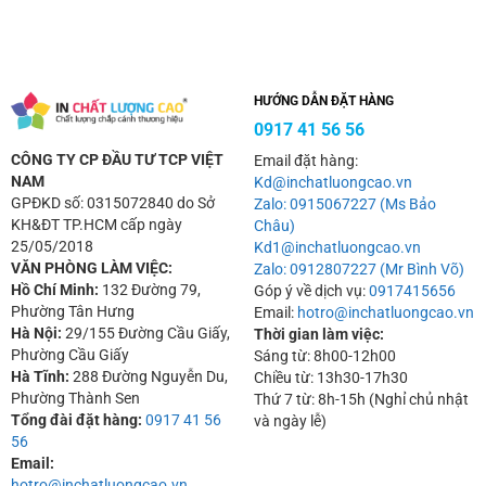
HƯỚNG DẪN ĐẶT HÀNG
0917 41 56 56
CÔNG TY CP ĐẦU TƯ TCP VIỆT
Email đặt hàng:
NAM
Kd@inchatluongcao.vn
GPĐKD số: 0315072840 do Sở
Zalo: 0915067227 (Ms Bảo
KH&ĐT TP.HCM cấp ngày
Châu)
25/05/2018
Kd1@inchatluongcao.vn
VĂN PHÒNG LÀM VIỆC:
Zalo: 0912807227 (Mr Bình Võ)
Hồ Chí Minh:
132 Đường 79,
Góp ý về dịch vụ:
0917415656
Phường Tân Hưng
Email:
hotro@inchatluongcao.vn
Hà Nội:
29/155 Đường Cầu Giấy,
Thời gian làm việc:
Phường Cầu Giấy
Sáng từ: 8h00-12h00
Hà Tĩnh:
288 Đường Nguyễn Du,
Chiều từ: 13h30-17h30
Phường Thành Sen
Thứ 7 từ: 8h-15h (Nghỉ chủ nhật
Tổng đài đặt hàng:
0917 41 56
và ngày lễ)
56
Email:
hotro@inchatluongcao.vn