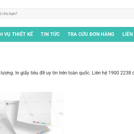
H VỤ THIẾT KẾ
TIN TỨC
TRA CỨU ĐƠN HÀNG
LIÊN
hất lượng. In giấy tiêu đề uy tín trên toàn quốc. Liên hệ 1900 223