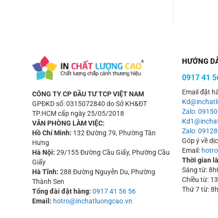
HƯỚNG D
0917 41 5
Email đặt h
CÔNG TY CP ĐẦU TƯ TCP VIỆT NAM
Kd@inchatl
GPĐKD số: 0315072840 do Sở KH&ĐT
Zalo: 0915
TP.HCM cấp ngày 25/05/2018
Kd1@inchat
VĂN PHÒNG LÀM VIỆC:
Zalo: 09128
Hồ Chí Minh:
132 Đường 79, Phường Tân
Góp ý về dị
Hưng
Email:
hotr
Hà Nội:
29/155 Đường Cầu Giấy, Phường Cầu
Thời gian l
Giấy
Sáng từ: 8
Hà Tĩnh:
288 Đường Nguyễn Du, Phường
Chiều từ: 
Thành Sen
Thứ 7 từ: 8
Tổng đài đặt hàng:
0917 41 56 56
Email:
hotro@inchatluongcao.vn