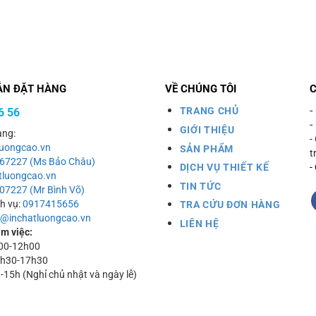
ẪN ĐẶT HÀNG
VỀ CHÚNG TÔI
-
TRANG CHỦ
6 56
-
GIỚI THIỆU
àng:
-
uongcao.vn
SẢN PHẨM
t
067227 (Ms Bảo Châu)
DỊCH VỤ THIẾT KẾ
-
luongcao.vn
TIN TỨC
07227 (Mr Bình Võ)
ch vụ:
0917415656
TRA CỨU ĐƠN HÀNG
o@inchatluongcao.vn
LIÊN HỆ
àm việc:
h00-12h00
13h30-17h30
h-15h (Nghỉ chủ nhật và ngày lễ)