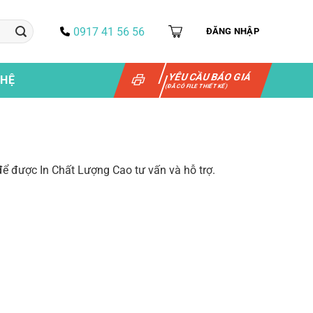
0917 41 56 56
ĐĂNG NHẬP
YÊU CẦU BÁO GIÁ
 HỆ
(ĐÃ CÓ FILE THIẾT KẾ)
8 để được In Chất Lượng Cao tư vấn và hỗ trợ.