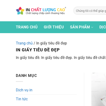
Bỏ
qua
Tìm
kiếm:
nội
dung
TRANG CHỦ
GIỚI THIỆU
SẢN PHẨM
DỊC
Trang chủ
/
In giấy tiêu đề đẹp
IN GIẤY TIÊU ĐỀ ĐẸP
In giấy tiêu đề. In giấy tiêu đề đẹp. In giấy tiêu đề c
DANH MỤC
Dịch vụ in
Tin tức