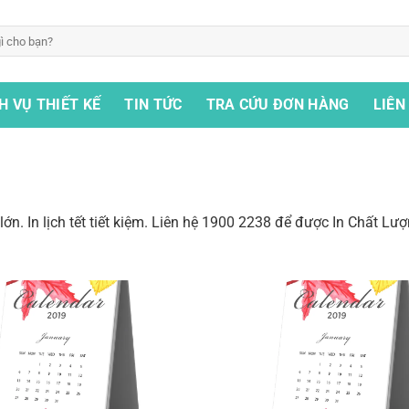
H VỤ THIẾT KẾ
TIN TỨC
TRA CỨU ĐƠN HÀNG
LIÊN
lượng lớn. In lịch tết tiết kiệm. Liên hệ 1900 2238 để được In Chất L