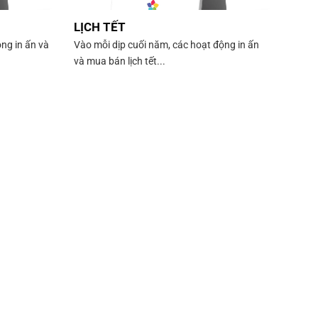
LỊCH TẾT
ng in ấn và
Vào mỗi dịp cuối năm, các hoạt động in ấn
và mua bán lịch tết...