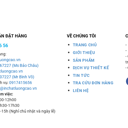
ẪN ĐẶT HÀNG
VỀ CHÚNG TÔI
-
TRANG CHỦ
6 56
-
GIỚI THIỆU
àng:
-
uongcao.vn
SẢN PHẨM
t
067227 (Ms Bảo Châu)
DỊCH VỤ THIẾT KẾ
-
luongcao.vn
TIN TỨC
07227 (Mr Bình Võ)
ch vụ:
0917415656
TRA CỨU ĐƠN HÀNG
o@inchatluongcao.vn
LIÊN HỆ
àm việc:
h00-12h00
13h30-17h30
h-15h (Nghỉ chủ nhật và ngày lễ)