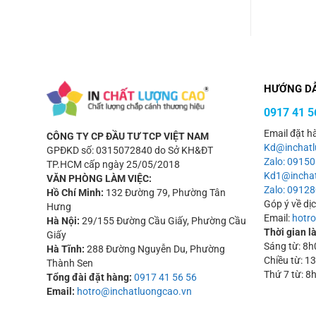
HƯỚNG D
0917 41 5
Email đặt h
CÔNG TY CP ĐẦU TƯ TCP VIỆT NAM
Kd@inchatl
GPĐKD số: 0315072840 do Sở KH&ĐT
Zalo: 0915
TP.HCM cấp ngày 25/05/2018
Kd1@inchat
VĂN PHÒNG LÀM VIỆC:
Zalo: 09128
Hồ Chí Minh:
132 Đường 79, Phường Tân
Góp ý về dị
Hưng
Email:
hotr
Hà Nội:
29/155 Đường Cầu Giấy, Phường Cầu
Thời gian l
Giấy
Sáng từ: 8
Hà Tĩnh:
288 Đường Nguyễn Du, Phường
Chiều từ: 
Thành Sen
Thứ 7 từ: 8
Tổng đài đặt hàng:
0917 41 56 56
Email:
hotro@inchatluongcao.vn