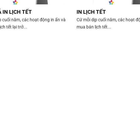
 IN LỊCH TẾT
IN LỊCH TẾT
p cuối năm, các hoạt động in ấn và
Cứ mỗi dịp cuối năm, các hoạt độ
h tết lại trở...
mua bán lịch tết...