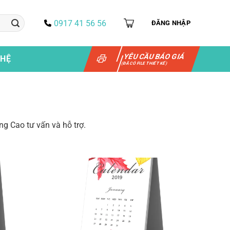
0917 41 56 56
ĐĂNG NHẬP
YÊU CẦU BÁO GIÁ
 HỆ
(ĐÃ CÓ FILE THIẾT KẾ)
ượng Cao tư vấn và hỗ trợ.