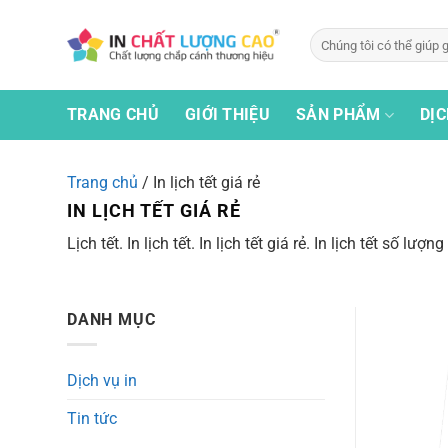
Bỏ
qua
Tìm
kiếm:
nội
dung
TRANG CHỦ
GIỚI THIỆU
SẢN PHẨM
DỊC
Trang chủ
/
In lịch tết giá rẻ
IN LỊCH TẾT GIÁ RẺ
Lịch tết. In lịch tết. In lịch tết giá rẻ. In lịch tết số 
DANH MỤC
Dịch vụ in
Tin tức