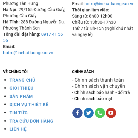
Phường Tân Hưng
Email:
hotro@inchatluongcao.vn
Hà Nội:
29/155 Đường Cầu Giấy,
Thời gian làm việc:
Phường Cầu Giấy
Sáng từ: 8h00-12h00
Hà Tĩnh:
288 Đường Nguyễn Du,
Chiều từ: 13h30-17h30
Phường Thành Sen
Thứ 7 từ: 8h-15h (Nghỉ chủ nhật
Tổng đài đặt hàng:
0917 41 56
và ngày lễ)
56
Email:
hotro@inchatluongcao.vn
VỀ CHÚNG TÔI
CHÍNH SÁCH
- Chính sách thanh toán
TRANG CHỦ
- Chính sách vận chuyển
GIỚI THIỆU
- Chính sách bảo hành - đổi trả
SẢN PHẨM
- Chính sách bảo mật
DỊCH VỤ THIẾT KẾ
TIN TỨC
TRA CỨU ĐƠN HÀNG
LIÊN HỆ