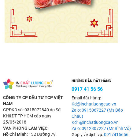
HƯỚNG DẪN ĐẶT HÀNG
0917 41 56 56
CÔNG TY CP ĐẦU TƯ TCP VIỆT
Email đặt hàng:
NAM
Kd@inchatluongcao.vn
GPĐKD số: 0315072840 do Sở
Zalo: 0915067227 (Ms Bảo
KH&ĐT TP.HCM cấp ngày
Châu)
25/05/2018
Kd1@inchatluongcao.vn
VĂN PHÒNG LÀM VIỆC:
Zalo: 0912807227 (Mr Bình Võ)
Hồ Chí Minh:
132 Đường 79,
Góp ý về dịch vụ:
0917415656