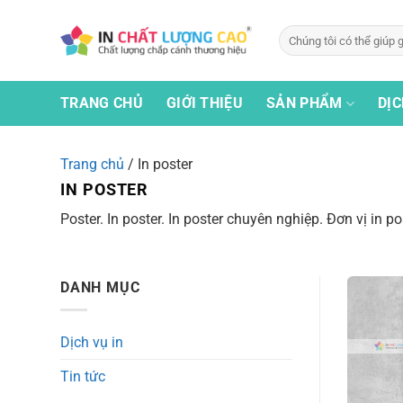
Bỏ
qua
Tìm
kiếm:
nội
dung
TRANG CHỦ
GIỚI THIỆU
SẢN PHẨM
DỊC
Trang chủ
/
In poster
IN POSTER
Poster. In poster. In poster chuyên nghiệp. Đơn vị in 
DANH MỤC
Dịch vụ in
Tin tức