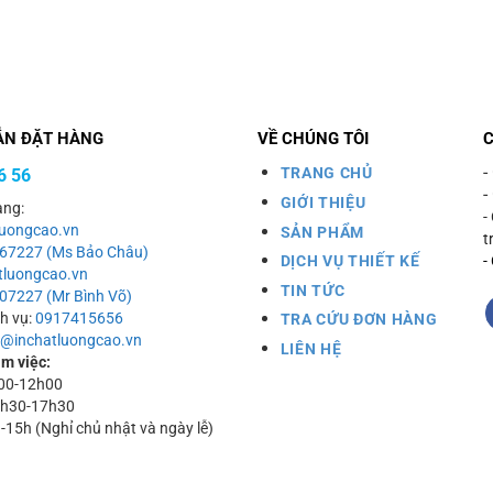
ẪN ĐẶT HÀNG
VỀ CHÚNG TÔI
-
TRANG CHỦ
6 56
-
GIỚI THIỆU
àng:
-
uongcao.vn
SẢN PHẨM
t
067227 (Ms Bảo Châu)
DỊCH VỤ THIẾT KẾ
-
luongcao.vn
TIN TỨC
07227 (Mr Bình Võ)
ch vụ:
0917415656
TRA CỨU ĐƠN HÀNG
o@inchatluongcao.vn
LIÊN HỆ
àm việc:
h00-12h00
13h30-17h30
h-15h (Nghỉ chủ nhật và ngày lễ)