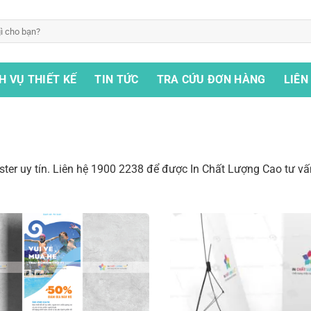
H VỤ THIẾT KẾ
TIN TỨC
TRA CỨU ĐƠN HÀNG
LIÊN
poster uy tín. Liên hệ 1900 2238 để được In Chất Lượng Cao tư vấ