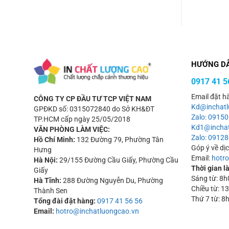
HƯỚNG D
0917 41 5
Email đặt h
CÔNG TY CP ĐẦU TƯ TCP VIỆT NAM
Kd@inchatl
GPĐKD số: 0315072840 do Sở KH&ĐT
Zalo: 0915
TP.HCM cấp ngày 25/05/2018
Kd1@inchat
VĂN PHÒNG LÀM VIỆC:
Zalo: 09128
Hồ Chí Minh:
132 Đường 79, Phường Tân
Góp ý về dị
Hưng
Email:
hotr
Hà Nội:
29/155 Đường Cầu Giấy, Phường Cầu
Thời gian l
Giấy
Sáng từ: 8
Hà Tĩnh:
288 Đường Nguyễn Du, Phường
Chiều từ: 
Thành Sen
Thứ 7 từ: 8
Tổng đài đặt hàng:
0917 41 56 56
Email:
hotro@inchatluongcao.vn