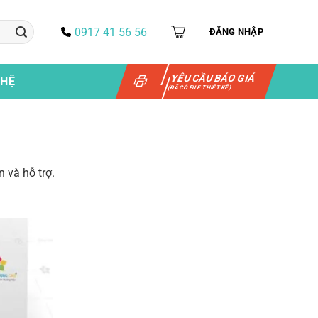
0917 41 56 56
ĐĂNG NHẬP
YÊU CẦU BÁO GIÁ
 HỆ
(ĐÃ CÓ FILE THIẾT KẾ)
n và hỗ trợ.