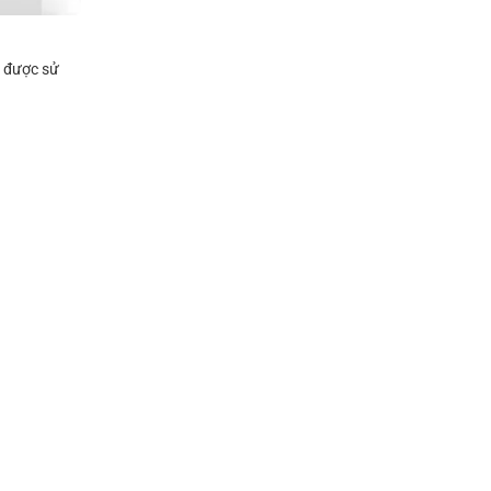
m được sử
.