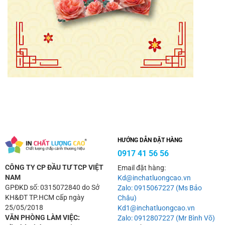
HƯỚNG DẪN ĐẶT HÀNG
0917 41 56 56
CÔNG TY CP ĐẦU TƯ TCP VIỆT
Email đặt hàng:
NAM
Kd@inchatluongcao.vn
GPĐKD số: 0315072840 do Sở
Zalo: 0915067227 (Ms Bảo
KH&ĐT TP.HCM cấp ngày
Châu)
25/05/2018
Kd1@inchatluongcao.vn
VĂN PHÒNG LÀM VIỆC:
Zalo: 0912807227 (Mr Bình Võ)