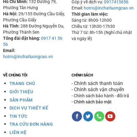
Hồ Chí Minh:
132 Đường 79,
Góp ý về dịch vụ:
0917415656
Phường Tân Hưng
Email:
hotro@inchatluongcao.vn
Hà Nội:
29/155 Đường Cầu Giấy,
Thời gian làm việc:
Phường Cầu Giấy
Sáng từ: 8h00-12h00
Hà Tĩnh:
288 Đường Nguyễn Du,
Chiều từ: 13h30-17h30
Phường Thành Sen
Thứ 7 từ: 8h-15h (Nghỉ chủ nhật
Tổng đài đặt hàng:
0917 41 56
và ngày lễ)
56
Email:
hotro@inchatluongcao.vn
VỀ CHÚNG TÔI
CHÍNH SÁCH
- Chính sách thanh toán
TRANG CHỦ
- Chính sách vận chuyển
GIỚI THIỆU
- Chính sách bảo hành - đổi trả
SẢN PHẨM
- Chính sách bảo mật
DỊCH VỤ THIẾT KẾ
TIN TỨC
TRA CỨU ĐƠN HÀNG
LIÊN HỆ