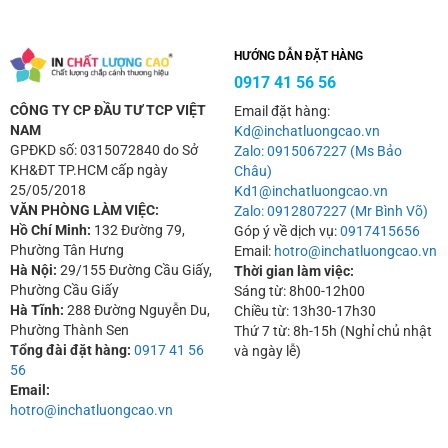
HƯỚNG DẪN ĐẶT HÀNG
0917 41 56 56
CÔNG TY CP ĐẦU TƯ TCP VIỆT
Email đặt hàng:
NAM
Kd@inchatluongcao.vn
GPĐKD số: 0315072840 do Sở
Zalo: 0915067227 (Ms Bảo
KH&ĐT TP.HCM cấp ngày
Châu)
25/05/2018
Kd1@inchatluongcao.vn
VĂN PHÒNG LÀM VIỆC:
Zalo: 0912807227 (Mr Bình Võ)
Hồ Chí Minh:
132 Đường 79,
Góp ý về dịch vụ:
0917415656
Phường Tân Hưng
Email:
hotro@inchatluongcao.vn
Hà Nội:
29/155 Đường Cầu Giấy,
Thời gian làm việc:
Phường Cầu Giấy
Sáng từ: 8h00-12h00
Hà Tĩnh:
288 Đường Nguyễn Du,
Chiều từ: 13h30-17h30
Phường Thành Sen
Thứ 7 từ: 8h-15h (Nghỉ chủ nhật
Tổng đài đặt hàng:
0917 41 56
và ngày lễ)
56
Email:
hotro@inchatluongcao.vn