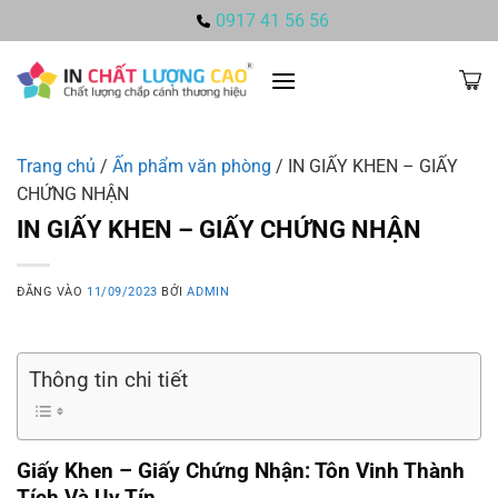
Bỏ
0917 41 56 56
qua
nội
dung
Trang chủ
/
Ấn phẩm văn phòng
/
IN GIẤY KHEN – GIẤY
CHỨNG NHẬN
IN GIẤY KHEN – GIẤY CHỨNG NHẬN
ĐĂNG VÀO
11/09/2023
BỞI
ADMIN
Thông tin chi tiết
Giấy Khen – Giấy Chứng Nhận: Tôn Vinh Thành
Tích Và Uy Tín