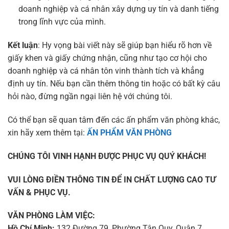
doanh nghiệp và cá nhân xây dựng uy tín và danh tiếng
trong lĩnh vực của mình.
Kết luận
: Hy vọng bài viết này sẽ giúp bạn hiểu rõ hơn về
giấy khen và giấy chứng nhận, cũng như tạo cơ hội cho
doanh nghiệp và cá nhân tôn vinh thành tích và khẳng
định uy tín. Nếu bạn cần thêm thông tin hoặc có bất kỳ câu
hỏi nào, đừng ngần ngại liên hệ với chúng tôi.
Có thể bạn sẽ quan tâm đến các ấn phẩm văn phòng khác,
xin hãy xem thêm tại:
ẤN PHẨM VĂN PHÒNG
CHÚNG TÔI VINH HẠNH ĐƯỢC PHỤC VỤ QUÝ KHÁCH!
VUI LÒNG ĐIỀN THÔNG TIN ĐỂ IN CHẤT LƯỢNG CAO TƯ
VẤN & PHỤC VỤ.
VĂN PHÒNG LÀM VIỆC:
Hồ Chí Minh:
132 Đường 79, Phường Tân Quy, Quận 7