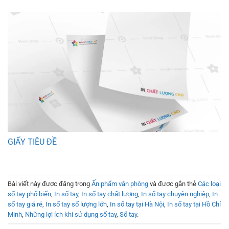
GIẤY TIÊU ĐỀ
Bài viết này được đăng trong
Ấn phẩm văn phòng
và được gắn thẻ
Các loại
sổ tay phổ biến
,
In sổ tay
,
In sổ tay chất lượng
,
In sổ tay chuyên nghiệp
,
In
sổ tay giá rẻ
,
In sổ tay số lượng lớn
,
In sổ tay tại Hà Nội
,
In sổ tay tại Hồ Chí
Minh
,
Những lợi ích khi sử dụng sổ tay
,
Sổ tay
.