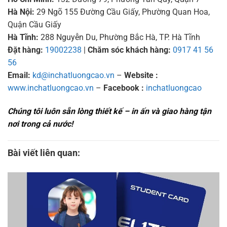
Hà Nội:
29 Ngõ 155 Đường Cầu Giấy, Phường Quan Hoa,
Quận Cầu Giấy
Hà Tĩnh:
288 Nguyễn Du, Phường Bắc Hà, TP. Hà Tĩnh
Đặt hàng:
19002238
|
Chăm sóc khách hàng:
0917 41 56
56
Email:
kd@inchatluongcao.vn
–
Website :
www.inchatluongcao.vn
–
Facebook :
inchatluongcao
Chúng tôi luôn sẵn lòng thiết kế – in ấn và giao hàng tận
nơi trong cả nước!
Bài viết liên quan: