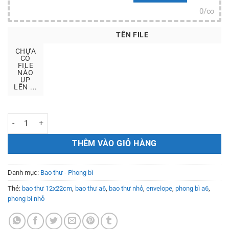
0
/
∞
TÊN FILE
CHƯA
CÓ
FILE
NÀO
UP
LÊN ...
Bao thư 12x22cm số lượng
THÊM VÀO GIỎ HÀNG
Danh mục:
Bao thư - Phong bì
Thẻ:
bao thư 12x22cm
,
bao thư a6
,
bao thư nhỏ
,
envelope
,
phong bì a6
,
phong bì nhỏ