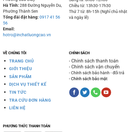
Hà Tĩnh:
288 Đường Nguyễn Du,
Chiều từ: 13h30-17h30
Phường Thành Sen
Thứ 7 từ: 8h-15h (Nghỉ chủ nhật
Tổng đài đặt hàng:
0917 41 56
và ngày lễ)
56
Email:
hotro@inchatluongcao.vn
VỀ CHÚNG TÔI
CHÍNH SÁCH
- Chính sách thanh toán
TRANG CHỦ
- Chính sách vận chuyển
GIỚI THIỆU
- Chính sách bảo hành - đổi trả
SẢN PHẨM
- Chính sách bảo mật
DỊCH VỤ THIẾT KẾ
TIN TỨC
TRA CỨU ĐƠN HÀNG
LIÊN HỆ
PHƯƠNG THỨC THANH TOÁN