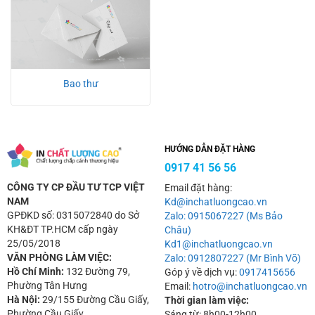
Bao thư
HƯỚNG DẪN ĐẶT HÀNG
0917 41 56 56
CÔNG TY CP ĐẦU TƯ TCP VIỆT
Email đặt hàng:
NAM
Kd@inchatluongcao.vn
GPĐKD số: 0315072840 do Sở
Zalo: 0915067227 (Ms Bảo
KH&ĐT TP.HCM cấp ngày
Châu)
25/05/2018
Kd1@inchatluongcao.vn
VĂN PHÒNG LÀM VIỆC:
Zalo: 0912807227 (Mr Bình Võ)
Hồ Chí Minh:
132 Đường 79,
Góp ý về dịch vụ:
0917415656
Phường Tân Hưng
Email:
hotro@inchatluongcao.vn
Hà Nội:
29/155 Đường Cầu Giấy,
Thời gian làm việc:
Phường Cầu Giấy
Sáng từ: 8h00-12h00