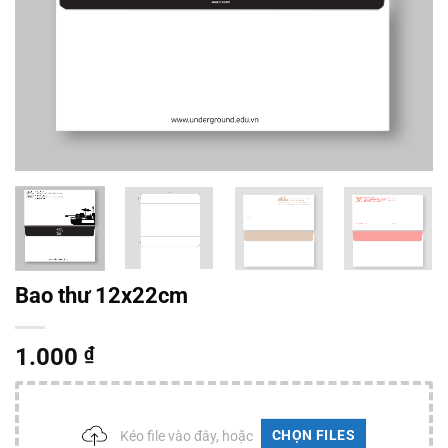
Bao thư 12x22cm
1.000
₫
CHỌN FILES
Kéo file vào đây, hoặc