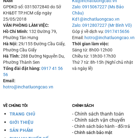
NAM
Kd@inchatluongcao.vn
GPĐKD số: 0315072840 do Sở
Zalo: 0915067227 (Ms Bảo
KH&ĐT TP.HCM cấp ngày
Châu)
25/05/2018
Kd1@inchatluongcao.vn
VĂN PHÒNG LÀM VIỆC:
Zalo: 0912807227 (Mr Bình Võ)
Hồ Chí Minh:
132 Đường 79,
Góp ý về dịch vụ:
0917415656
Phường Tân Hưng
Email:
hotro@inchatluongcao.vn
Hà Nội:
29/155 Đường Cầu Giấy,
Thời gian làm việc:
Phường Cầu Giấy
Sáng từ: 8h00-12h00
Hà Tĩnh:
288 Đường Nguyễn Du,
Chiều từ: 13h30-17h30
Phường Thành Sen
Thứ 7 từ: 8h-15h (Nghỉ chủ nhật
Tổng đài đặt hàng:
0917 41 56
và ngày lễ)
56
Email:
hotro@inchatluongcao.vn
VỀ CHÚNG TÔI
CHÍNH SÁCH
- Chính sách thanh toán
TRANG CHỦ
- Chính sách vận chuyển
GIỚI THIỆU
- Chính sách bảo hành - đổi trả
SẢN PHẨM
- Chính sách bảo mật