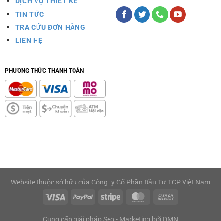
DỊCH VỤ THIẾT KẾ
TIN TỨC
TRA CỨU ĐƠN HÀNG
LIÊN HỆ
PHƯƠNG THỨC THANH TOÁN
Website thuộc sở hữu của Công ty Cổ Phần Đầu Tư TCP Việt Nam
Cung cấp giải pháp Seo - Marketing bởi
DMN