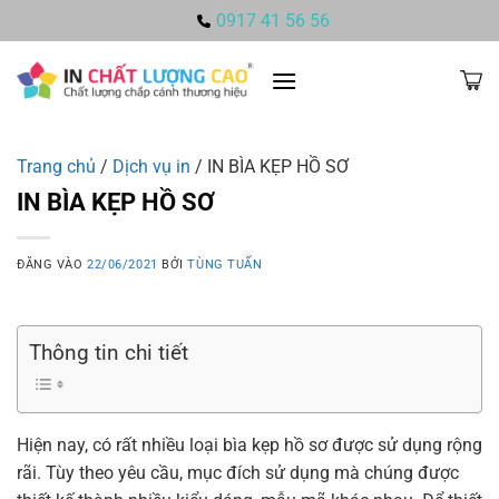
Bỏ
0917 41 56 56
qua
nội
dung
Trang chủ
/
Dịch vụ in
/
IN BÌA KẸP HỒ SƠ
IN BÌA KẸP HỒ SƠ
ĐĂNG VÀO
22/06/2021
BỞI
TÙNG TUẤN
Thông tin chi tiết
Hiện nay, có rất nhiều loại bìa kẹp hồ sơ được sử dụng rộng
rãi. Tùy theo yêu cầu, mục đích sử dụng mà chúng được