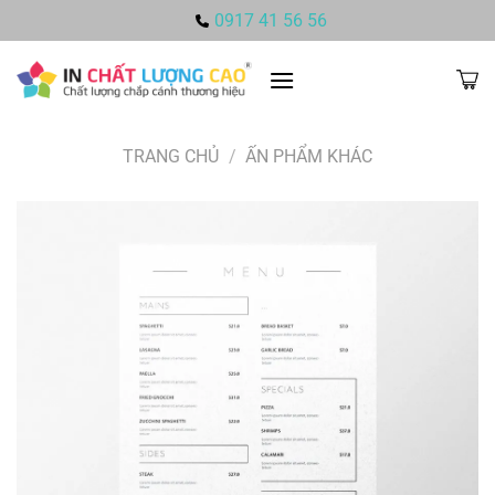
Bỏ
0917 41 56 56
qua
nội
dung
TRANG CHỦ
/
ẤN PHẨM KHÁC