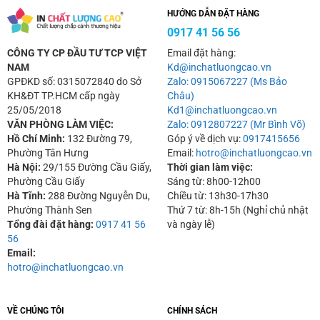
HƯỚNG DẪN ĐẶT HÀNG
0917 41 56 56
CÔNG TY CP ĐẦU TƯ TCP VIỆT
Email đặt hàng:
NAM
Kd@inchatluongcao.vn
GPĐKD số: 0315072840 do Sở
Zalo: 0915067227 (Ms Bảo
KH&ĐT TP.HCM cấp ngày
Châu)
25/05/2018
Kd1@inchatluongcao.vn
VĂN PHÒNG LÀM VIỆC:
Zalo: 0912807227 (Mr Bình Võ)
Hồ Chí Minh:
132 Đường 79,
Góp ý về dịch vụ:
0917415656
Phường Tân Hưng
Email:
hotro@inchatluongcao.vn
Hà Nội:
29/155 Đường Cầu Giấy,
Thời gian làm việc:
Phường Cầu Giấy
Sáng từ: 8h00-12h00
Hà Tĩnh:
288 Đường Nguyễn Du,
Chiều từ: 13h30-17h30
Phường Thành Sen
Thứ 7 từ: 8h-15h (Nghỉ chủ nhật
Tổng đài đặt hàng:
0917 41 56
và ngày lễ)
56
Email:
hotro@inchatluongcao.vn
VỀ CHÚNG TÔI
CHÍNH SÁCH