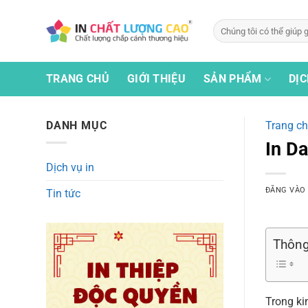
Bỏ
qua
Tìm
kiếm:
nội
dung
TRANG CHỦ
GIỚI THIỆU
SẢN PHẨM
DỊC
DANH MỤC
Trang c
In Da
Dịch vụ in
ĐĂNG VÀ
Tin tức
Thông 
Trong ki