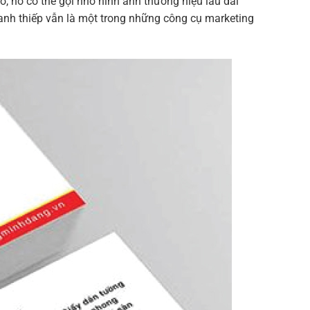
o, nó có thể gợi nhớ hình ảnh thương hiệu lâu dài
danh thiếp vẫn là một trong những công cụ marketing