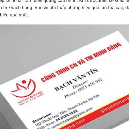
ếp chính là “tấm biển quảng cáo mini”. Khi được thiết kế khéo lé
m trí khách hàng. Với chi phí thấp nhưng hiệu quả lan tỏa cao, 
 hiệu quả nhất.