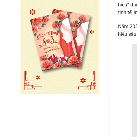
hiệu” đạ
tinh tế,
Năm 2025
hiểu sâu 