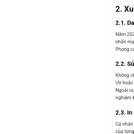
2. Xu
2.1. Da
Năm 2025
nhấn mạn
Phong cá
2.2. S
Không ch
UV hoặc 
Ngoài ra
nghiệm k
2.3. I
Cá nhân 
của từng