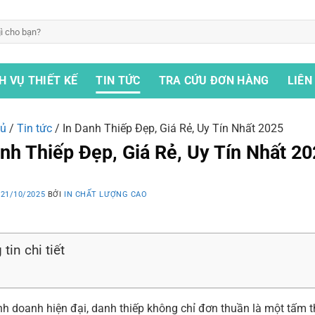
H VỤ THIẾT KẾ
TIN TỨC
TRA CỨU ĐƠN HÀNG
LIÊN
hủ
/
Tin tức
/
In Danh Thiếp Đẹp, Giá Rẻ, Uy Tín Nhất 2025
nh Thiếp Đẹp, Giá Rẻ, Uy Tín Nhất 2
O
21/10/2025
BỞI
IN CHẤT LƯỢNG CAO
tin chi tiết
nh doanh hiện đại, danh thiếp không chỉ đơn thuần là một tấm th