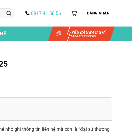
0917 41 56 56
ĐĂNG NHẬP
YÊU CẦU BÁO GIÁ
 HỆ
(ĐÃ CÓ FILE THIẾT KẾ)
025
ẻ nhỏ ghi thông tin liên hệ mà còn là “đại sứ thương