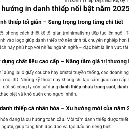
In Danh Thiếp Đẹp, Giá Rẻ, Uy 
 hướng in danh thiếp nổi bật năm 202
nh thiếp tối giản – Sang trọng trong từng chi tiết
, phong cách thiết kế tối giản (minimalism) tiếp tục lên ngôi. 
h vào logo giúp danh thiếp trở nên tinh tế, chuyên nghiệp hơn b
ch này phù hợp với nhiều ngành nghề – đặc biệt là lĩnh vực tài
ử dụng chất liệu cao cấp – Nâng tầm giá trị thương 
ỉ dừng lại ở giấy couche hay bristol truyền thống, các doanh n
in nổi 3D. Những kỹ thuật này không chỉ tạo cảm giác cao cấp 
, một số công ty còn sử dụng
danh thiếp nhựa trong suốt, danh 
hác biệt và khó quên cho người nhận.
n danh thiếp cá nhân hóa – Xu hướng mới của năm 
hóa đang là xu hướng toàn cầu. Mỗi tấm danh thiếp được thiết kế
 người, giúp tăng tính độc đáo và tạo dấu ấn riêng biệt.