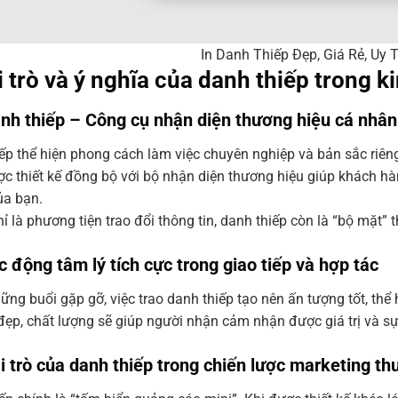
In Danh Thiếp Đẹp, Giá Rẻ, Uy 
i trò và ý nghĩa của danh thiếp trong k
anh thiếp – Công cụ nhận diện thương hiệu cá nhâ
ếp thể hiện phong cách làm việc chuyên nghiệp và bản sắc riê
ợc thiết kế đồng bộ với bộ nhận diện thương hiệu giúp khách hàn
ủa bạn.
 là phương tiện trao đổi thông tin, danh thiếp còn là “bộ mặt” thể
c động tâm lý tích cực trong giao tiếp và hợp tác
ững buổi gặp gỡ, việc trao danh thiếp tạo nên ấn tượng tốt, thể
đẹp, chất lượng sẽ giúp người nhận cảm nhận được giá trị và sự
ai trò của danh thiếp trong chiến lược marketing th