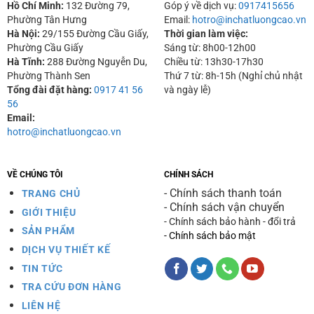
Hồ Chí Minh:
132 Đường 79,
Góp ý về dịch vụ:
0917415656
Phường Tân Hưng
Email:
hotro@inchatluongcao.vn
Hà Nội:
29/155 Đường Cầu Giấy,
Thời gian làm việc:
Phường Cầu Giấy
Sáng từ: 8h00-12h00
Hà Tĩnh:
288 Đường Nguyễn Du,
Chiều từ: 13h30-17h30
Phường Thành Sen
Thứ 7 từ: 8h-15h (Nghỉ chủ nhật
Tổng đài đặt hàng:
0917 41 56
và ngày lễ)
56
Email:
hotro@inchatluongcao.vn
VỀ CHÚNG TÔI
CHÍNH SÁCH
- Chính sách thanh toán
TRANG CHỦ
- Chính sách vận chuyển
GIỚI THIỆU
- Chính sách bảo hành - đổi trả
SẢN PHẨM
- Chính sách bảo mật
DỊCH VỤ THIẾT KẾ
TIN TỨC
TRA CỨU ĐƠN HÀNG
LIÊN HỆ