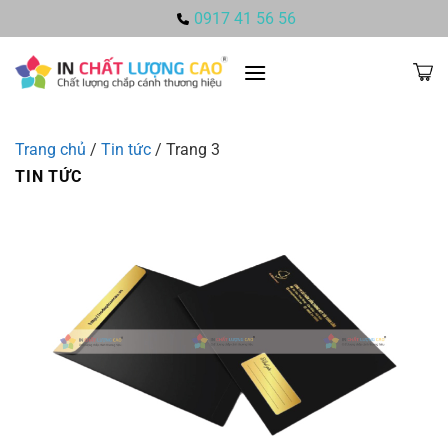
Bỏ
0917 41 56 56
qua
nội
dung
Trang chủ
/
Tin tức
/
Trang 3
TIN TỨC