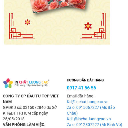
HƯỚNG DẪN ĐẶT HÀNG
0917 41 56 56
CÔNG TY CP ĐẦU TƯ TCP VIỆT
Email đặt hàng:
NAM
Kd@inchatluongcao.vn
GPĐKD số: 0315072840 do Sở
Zalo: 0915067227 (Ms Bảo
KH&ĐT TP.HCM cấp ngày
Châu)
25/05/2018
Kd1@inchatluongcao.vn
VĂN PHÒNG LÀM VIỆC:
Zalo: 0912807227 (Mr Bình Võ)