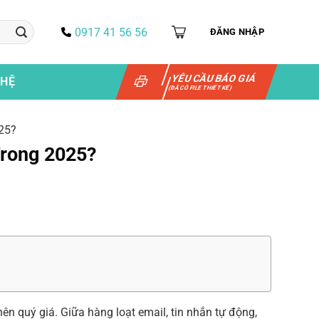
0917 41 56 56
ĐĂNG NHẬP
YÊU CẦU BÁO GIÁ
 HỆ
(ĐÃ CÓ FILE THIẾT KẾ)
25?
Trong 2025?
ên quý giá. Giữa hàng loạt email, tin nhắn tự động,