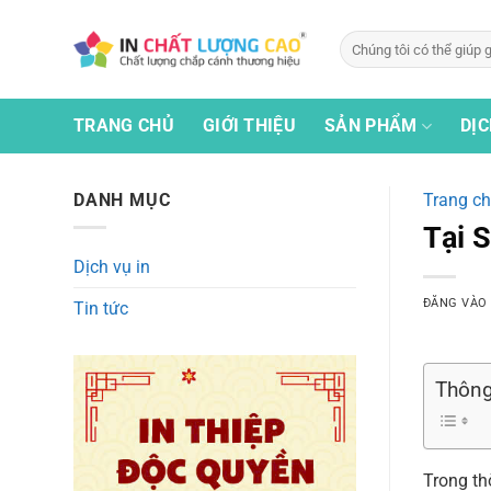
Bỏ
qua
Tìm
kiếm:
nội
dung
TRANG CHỦ
GIỚI THIỆU
SẢN PHẨM
DỊC
DANH MỤC
Trang c
Tại 
Dịch vụ in
ĐĂNG VÀ
Tin tức
Thông 
Trong th