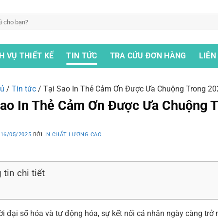
H VỤ THIẾT KẾ
TIN TỨC
TRA CỨU ĐƠN HÀNG
LIÊN
hủ
/
Tin tức
/
Tại Sao In Thẻ Cảm Ơn Được Ưa Chuộng Trong 20
Sao In Thẻ Cảm Ơn Được Ưa Chuộng 
O
16/05/2025
BỞI
IN CHẤT LƯỢNG CAO
tin chi tiết
ời đại số hóa và tự động hóa, sự kết nối cá nhân ngày càng trở n