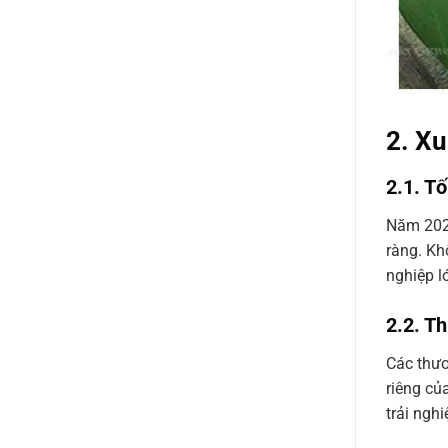
2. X
2.1. Tố
Năm 2025
ràng. Kh
nghiệp l
2.2. T
Các thươ
riêng củ
trải ngh