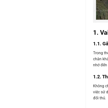
1. V
1.1. G
Trong th
chân khá
nhớ đến 
1.2. T
Không ch
việc sử 
đối thủ.