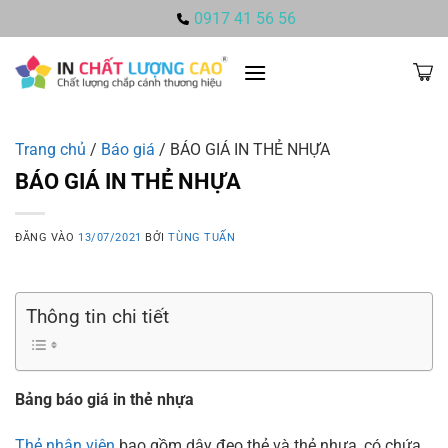
Bỏ
0917 41 56 56
qua
nội
dung
Trang chủ
/
Báo giá
/
BÁO GIÁ IN THẺ NHỰA
BÁO GIÁ IN THẺ NHỰA
ĐĂNG VÀO
13/07/2021
BỞI
TÙNG TUẤN
Thông tin chi tiết
Bảng báo giá in thẻ nhựa
Thẻ nhân viên
bao gồm dây đeo thẻ và thẻ nhựa, có chứa