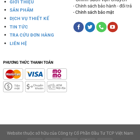
GIỚI THIỆU
- Chính sách bảo hành - đổi trả
SẢN PHẨM
- Chính sách bảo mật
DỊCH VỤ THIẾT KẾ
TIN TỨC
TRA CỨU ĐƠN HÀNG
LIÊN HỆ
PHƯƠNG THỨC THANH TOÁN
Website thuộc sở hữu của Công ty Cổ Phần Đầu Tư TCP Việt Nam