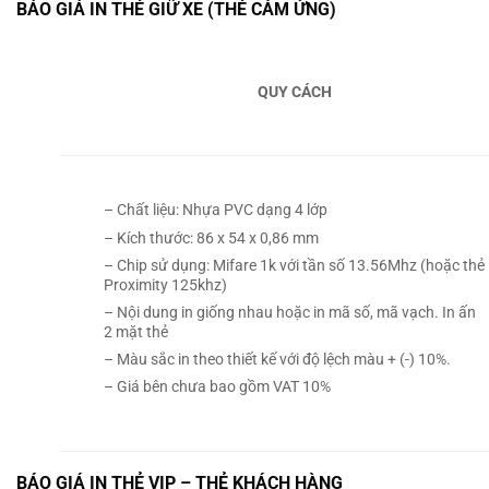
BÁO GIÁ IN THẺ GIỮ XE (THẺ CẢM ỨNG)
QUY CÁCH
– Chất liệu: Nhựa PVC dạng 4 lớp
– Kích thước: 86 x 54 x 0,86 mm
– Chip sử dụng: Mifare 1k với tần số 13.56Mhz (hoặc thẻ
Proximity 125khz)
– Nội dung in giống nhau hoặc in mã số, mã vạch. In ấn
2 mặt thẻ
– Màu sắc in theo thiết kế với độ lệch màu + (-) 10%.
– Giá bên chưa bao gồm VAT 10%
BÁO GIÁ IN THẺ VIP – THẺ KHÁCH HÀNG