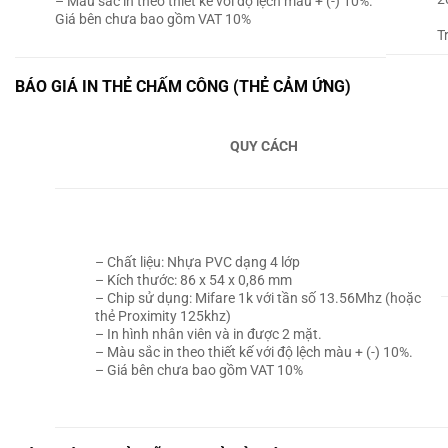
– Màu sắc in theo thiết kế với độ lệch màu + (-) 10%.
Giá bên chưa bao gồm VAT 10%
T
BÁO GIÁ IN THẺ CHẤM CÔNG (THẺ CẢM ỨNG)
QUY CÁCH
– Chất liệu:
Nhựa PVC dạng 4 lớp
– Kích thước:
86 x 54 x 0,86 mm
– Chip sử dụng: M
ifare 1k với tần số 13.56Mhz (hoặc
thẻ Proximity 125khz)
–
In hình nhân viên và in được 2 mặt.
– Màu sắc in theo thiết kế với độ lệch màu + (-) 10%.
– Giá bên chưa bao gồm VAT 10%