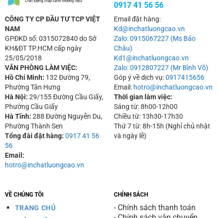
0917 41 56 56
CÔNG TY CP ĐẦU TƯ TCP VIỆT
Email đặt hàng:
NAM
Kd@inchatluongcao.vn
GPĐKD số: 0315072840 do Sở
Zalo: 0915067227 (Ms Bảo
KH&ĐT TP.HCM cấp ngày
Châu)
25/05/2018
Kd1@inchatluongcao.vn
VĂN PHÒNG LÀM VIỆC:
Zalo: 0912807227 (Mr Bình Võ)
Hồ Chí Minh:
132 Đường 79,
Góp ý về dịch vụ:
0917415656
Phường Tân Hưng
Email:
hotro@inchatluongcao.vn
Hà Nội:
29/155 Đường Cầu Giấy,
Thời gian làm việc:
Phường Cầu Giấy
Sáng từ: 8h00-12h00
Hà Tĩnh:
288 Đường Nguyễn Du,
Chiều từ: 13h30-17h30
Phường Thành Sen
Thứ 7 từ: 8h-15h (Nghỉ chủ nhật
Tổng đài đặt hàng:
0917 41 56
và ngày lễ)
56
Email:
hotro@inchatluongcao.vn
VỀ CHÚNG TÔI
CHÍNH SÁCH
- Chính sách thanh toán
TRANG CHỦ
- Chính sách vận chuyển