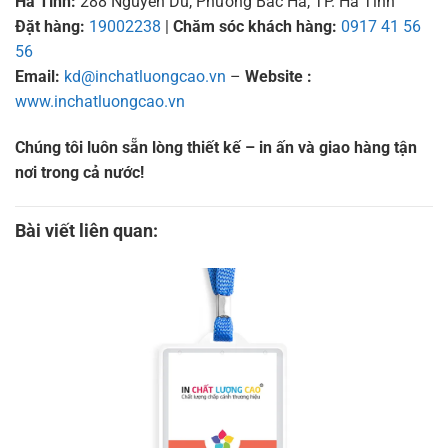
Hà Tĩnh:
288 Nguyễn Du, Phường Bắc Hà, TP. Hà Tĩnh
Đặt hàng:
19002238
|
Chăm sóc khách hàng:
0917 41 56
56
Email:
kd@inchatluongcao.vn
–
Website :
www.inchatluongcao.vn
Chúng tôi luôn sẵn lòng thiết kế – in ấn và giao hàng tận
nơi trong cả nước!
Bài viết liên quan: