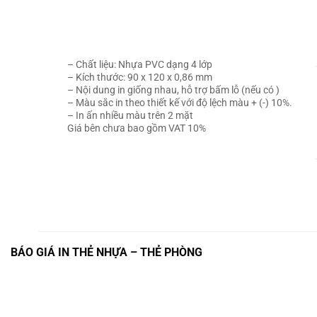
– Chất liệu:
Nhựa PVC dạng 4 lớp
– Kích thước:
90 x 120 x 0,86 mm
–
Nội dung in giống nhau, hỗ trợ bấm lỗ (nếu có )
– Màu sắc in theo thiết kế với độ lệch màu + (-) 10%.
– In ấn nhiều màu trên 2 mặt
Giá bên chưa bao gồm VAT 10%
BÁO GIÁ IN THẺ NHỰA – THẺ PHÒNG