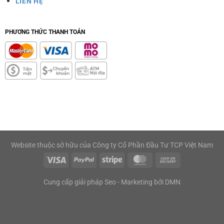
LIÊN HỆ
PHƯƠNG THỨC THANH TOÁN
Website thuộc sở hữu của Công ty Cổ Phần Đầu Tư TCP Việt Nam
Cung cấp giải pháp Seo - Marketing bởi
DMN