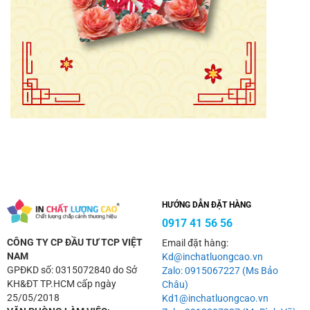
HƯỚNG DẪN ĐẶT HÀNG
0917 41 56 56
CÔNG TY CP ĐẦU TƯ TCP VIỆT
Email đặt hàng:
NAM
Kd@inchatluongcao.vn
GPĐKD số: 0315072840 do Sở
Zalo: 0915067227 (Ms Bảo
KH&ĐT TP.HCM cấp ngày
Châu)
25/05/2018
Kd1@inchatluongcao.vn