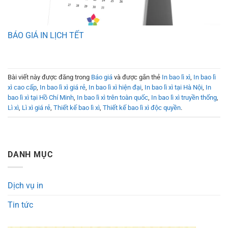
BÁO GIÁ IN LỊCH TẾT
Bài viết này được đăng trong
Báo giá
và được gắn thẻ
In bao lì xì
,
In bao lì
xì cao cấp
,
In bao lì xì giá rẻ
,
In bao lì xì hiện đại
,
In bao lì xì tại Hà Nội
,
In
bao lì xì tại Hồ Chí Minh
,
In bao lì xì trên toàn quốc
,
In bao lì xì truyền thống
,
Lì xì
,
Lì xì giá rẻ
,
Thiết kế bao lì xì
,
Thiết kế bao lì xì độc quyền
.
DANH MỤC
Dịch vụ in
Tin tức