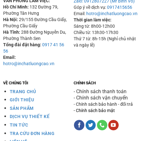
VĂN PHÒNG LÀM VIỆC:
Zalo: 0912807227 (Mr Bình Võ)
Hồ Chí Minh:
132 Đường 79,
Góp ý về dịch vụ:
0917415656
Phường Tân Hưng
Email:
hotro@inchatluongcao.vn
Hà Nội:
29/155 Đường Cầu Giấy,
Thời gian làm việc:
Phường Cầu Giấy
Sáng từ: 8h00-12h00
Hà Tĩnh:
288 Đường Nguyễn Du,
Chiều từ: 13h30-17h30
Phường Thành Sen
Thứ 7 từ: 8h-15h (Nghỉ chủ nhật
Tổng đài đặt hàng:
0917 41 56
và ngày lễ)
56
Email:
hotro@inchatluongcao.vn
VỀ CHÚNG TÔI
CHÍNH SÁCH
- Chính sách thanh toán
TRANG CHỦ
- Chính sách vận chuyển
GIỚI THIỆU
- Chính sách bảo hành - đổi trả
SẢN PHẨM
- Chính sách bảo mật
DỊCH VỤ THIẾT KẾ
TIN TỨC
TRA CỨU ĐƠN HÀNG