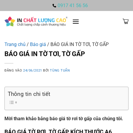
Bỏ
0917 41 56 56
qua
nội
dung
Trang chủ
/
Báo giá
/
BÁO GIÁ IN TỜ TƠI, TỜ GẤP
BÁO GIÁ IN TỜ TƠI, TỜ GẤP
ĐĂNG VÀO
24/06/2021
BỞI
TÙNG TUẤN
Thông tin chi tiết
Mời tham khảo bảng báo giá tờ rơi tờ gấp của chúng tôi.
BÁO GIÁ TỜ RƠI, TỜ GẤP KÍCH THƯỚC A6